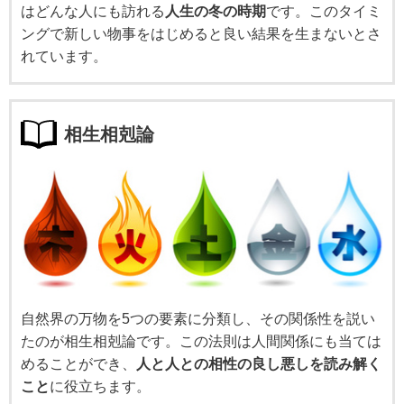
はどんな人にも訪れる
人生の冬の時期
です。このタイミ
ングで新しい物事をはじめると良い結果を生まないとさ
れています。
相生相剋論
自然界の万物を5つの要素に分類し、その関係性を説い
たのが相生相剋論です。この法則は人間関係にも当ては
めることができ、
人と人との相性の良し悪しを読み解く
こと
に役立ちます。